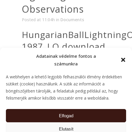
Observations
Posted at 11:04h
in
Documents
HungarianBallLightningO
1987_LQ download
Adatainak védelme fontos a
számunkra
Archive
A webhelyen a lehető legjobb felhasználói élmény érdekében
sütiket (cookie) használunk. A sütik az információt a
Archive
böngészőjében tárolják, a feladatuk pedig például az, hogy
felismerjék amikor később visszatér erre a weboldalra.
Elfogad
Elutasít