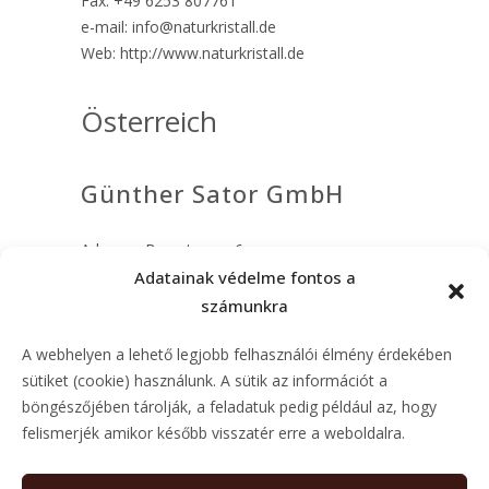
Fax: +49 6253 807761
e-mail: info@naturkristall.de
Web: http://www.naturkristall.de
Österreich
Günther Sator GmbH
Adresse: Bergstrasse 6c
Henndorf am Wallersee, A-5302
Adatainak védelme fontos a
Österreich
számunkra
Tel: 0043 6214 / 64089
A webhelyen a lehető legjobb felhasználói élmény érdekében
Fax: 0043 6214 / 640894
sütiket (cookie) használunk. A sütik az információt a
e-mail: office@sator.at
böngészőjében tárolják, a feladatuk pedig például az, hogy
Web: http://www.sator.at
felismerjék amikor később visszatér erre a weboldalra.