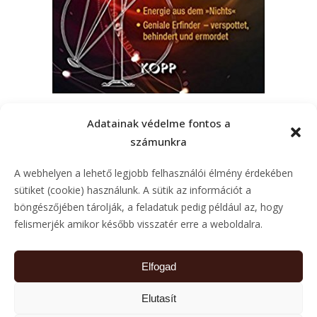
György Egely: Verbotene
Adatainak védelme fontos a
Erfindungen (Kopp Verlag, 2017),
számunkra
the German translation of the last
edition of the Forbidden Inventions,
A webhelyen a lehető legjobb felhasználói élmény érdekében
completed by a postscript written
sütiket (cookie) használunk. A sütik az információt a
in 2017
böngészőjében tárolják, a feladatuk pedig például az, hogy
felismerjék amikor később visszatér erre a weboldalra.
Elfogad
Elutasít
DISTRIBUTORS
CONTACT
IMPRESS
PRIVACY