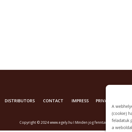
DISTRIBUTORS
CONTACT
IMPRESS
PRIVACY POLICY
A webhelye
(cookie) h
feladatuk 
Copyright © 2024 www.egely.hu I Minden jog fenntartva!
a webolda