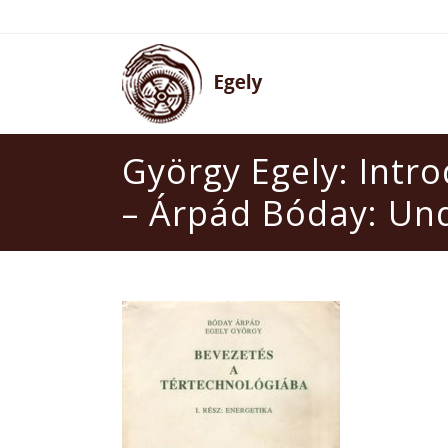
György Egely: Intro
– Árpád Bóday: Un