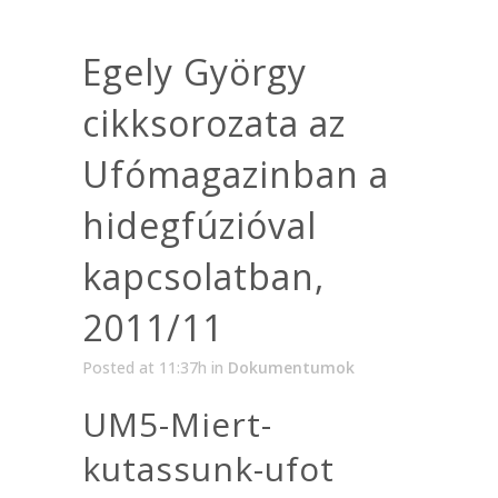
Egely György
cikksorozata az
Ufómagazinban a
hidegfúzióval
kapcsolatban,
2011/11
Posted at 11:37h
in
Dokumentumok
UM5-Miert-
kutassunk-ufot