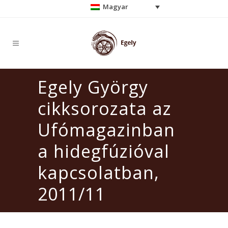
Magyar
Egely György
cikksorozata az
Ufómagazinban
a hidegfúzióval
kapcsolatban,
2011/11